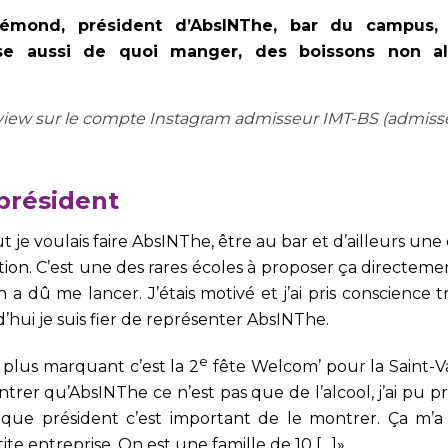
émond, président d’AbsINThe, bar du campus, o
e aussi de quoi manger, des boissons non al
rview sur le compte Instagram admisseur IMT-BS (admisse
président
but je voulais faire AbsINThe, être au bar et d’ailleurs u
ation. C’est une des rares écoles à proposer ça directem
a dû me lancer. J’étais motivé et j’ai pris conscience t
’hui je suis fier de représenter AbsINThe.
e
 plus marquant c’est la 2
fête Welcom’ pour la Saint-Vale
montrer qu’AbsINThe ce n’est pas que de l’alcool, j’ai pu p
t que président c’est important de le montrer. Ça m’
e entreprise. On est une famille de 10 […]»