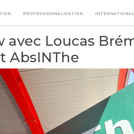
TION
PROFESSIONNALISATION
INTERNATIONA
w avec Loucas Bré
nt AbsINThe