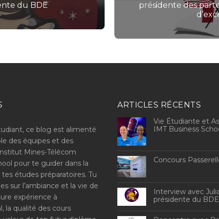
ente du BDE
présidente des parte
d’exc
S
ARTICLES RÉCENTS
Vie Étudiante et As
IMT Business Scho
tudiant, ce blog est alimenté
le des équipes et des
Institut Mines-Télécom
Concours Passerell
ool pour te guider dans la
 tes études préparatoires. Tu
es sur l’ambiance et la vie de
Interview avec Julia
uture expérience à
présidente du BD
al, la qualité des cours