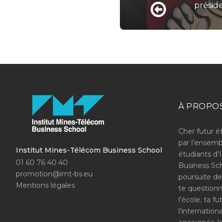
présid
À PROPO
Cher futur é
par l’ensemb
Institut Mines-Télécom Business School
étudiants d’
01 60 76 40 40
Business Sch
promotion@imt-bs.eu
poursuite de
Mentions légales
te questionn
l’école, ta f
l’internation