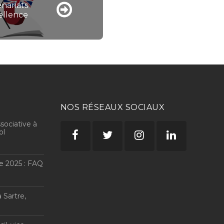
nariats
ellence
NOS RÉSEAUX SOCIAUX
sociative à
ol
e 2025 : FAQ
 Sartre,
E