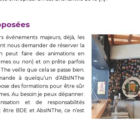
roposées
rs événements majeurs, déjà, les
vent nous demander de
réserver la
on peut faire des animations en
èmes ou non) et on prête parfois
The veille que cela se passe bien.
emande à quelqu’un d’ABsINThe
pose des formations pour être sûr
lèmes. Au besoin je peux dépanner.
isation et de responsabilités
t être BDE et AbsINThe, ce n’est