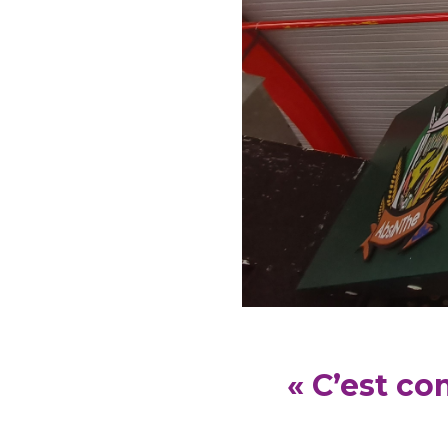
«
C’est co