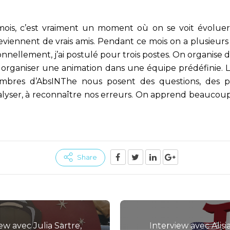
mois, c’est vraiment un moment où on se voit évoluer 
eviennent de vrais amis. Pendant ce mois on a plusieurs
onnellement, j’ai postulé pour trois postes. On organise 
t organiser une animation dans une équipe prédéfinie. L
embres d’AbsINThe nous posent des questions, des pe
lyser, à reconnaître nos erreurs. On apprend beaucoup s
Share
ew avec Julia Sartre,
Interview avec Alisia