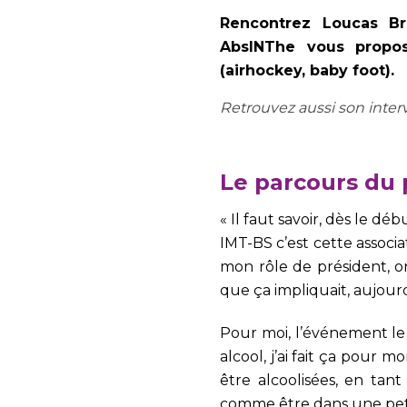
Rencontrez Loucas Br
AbsINThe vous propos
(airhockey, baby foot).
Retrouvez aussi son inte
Le parcours du 
« Il faut savoir, dès le dé
IMT-BS c’est cette associ
mon rôle de président, on 
que ça impliquait, aujourd
Pour moi, l’événement le
alcool, j’ai fait ça pour 
être alcoolisées, en tan
comme être dans une petit