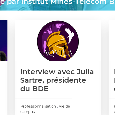
é par Institut Mines-Télécom B
Interview avec Julia
Sartre, présidente
du BDE
Professionnalisation
,
Vie de
campus