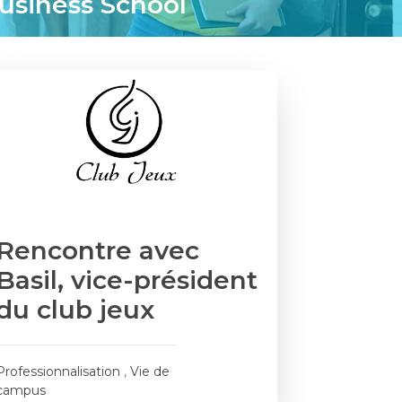
usiness School
Rencontre avec
Basil, vice-président
du club jeux
Professionnalisation
,
Vie de
campus