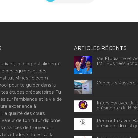
S
ARTICLES RÉCENTS
Vie Étudiante et As
IMT Business Scho
tudiant, ce blog est alimenté
le des équipes et des
Institut Mines-Télécom
Concours Passerell
ool pour te guider dans la
 tes études préparatoires. Tu
es sur l’ambiance et la vie de
Interview avec Julia
uture expérience à
présidente du BD
al, la qualité des cours
a valeur de ton futur diplôme
Rencontre avec Basi
président du club j
es chances de trouver un
 tes études ? Tu es sur la