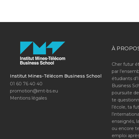
À PROPO
Cher futur é
par l’ensemb
Institut Mines-Télécom Business School
étudiants d’
01 60 76 40 40
Business Sch
promotion@imt-bs.eu
poursuite de
Mentions légales
te questionn
l’école, ta f
l’internation
enseignés, l
ou encore t
emploi après