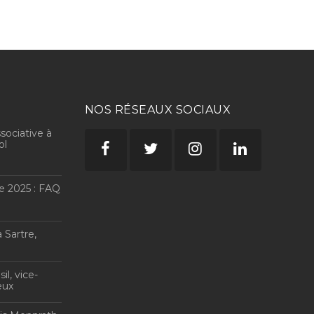
NOS RÉSEAUX SOCIAUX
sociative à
ol
e 2025 : FAQ
 Sartre,
E
l, vice-
eux