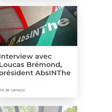
Interview avec
Loucas Brémond,
président AbsINThe
Vie de campus